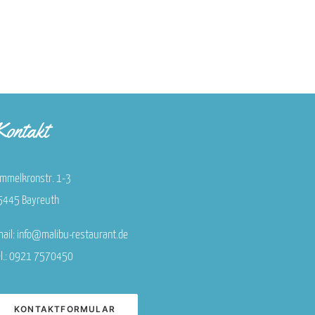
ontakt
immelkronstr. 1-3
5445 Bayreuth
mail: info@malibu-restaurant.de
el.: 0921 7570450
KONTAKTFORMULAR