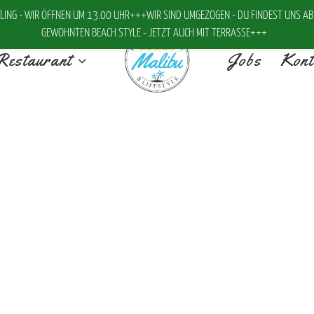
ING - WIR ÖFFNEN UM 13.00 UHR+++WIR SIND UMGEZOGEN - DU FINDEST UNS AB 
GEWOHNTEN BEACH STYLE - JETZT AUCH MIT TERRASSE+++
Restaurant
Jobs
Kont